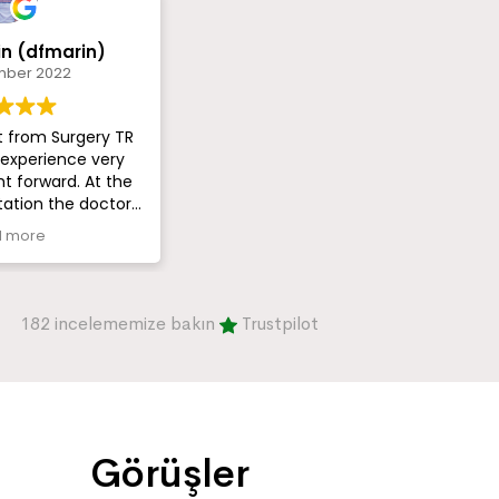
in (dfmarin)
mber 2022
experience very
ht forward. At the
tation the doctor
 I wanted. So far
 more
ith my results (it’s
eks). Can’t wait to
nal results.
182 incelememize bakın
Trustpilot
Görüşler