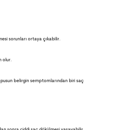
i sorunları ortaya çıkabilir.
 olur.
Lupusun belirgin semptomlarından biri saç
n sonra ciddi saç dökülmesi yaşayabilir.