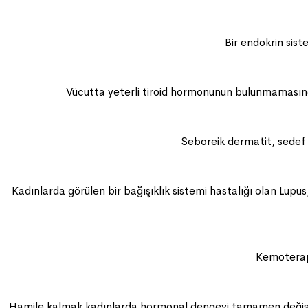
Bir endokrin sis
Vücutta yeterli tiroid hormonunun bulunmamasınd
Seboreik dermatit, sedef h
Kadınlarda görülen bir bağışıklık sistemi hastalığı olan Lup
Kemoterapi
Hamile kalmak kadınlarda hormonal dengeyi tamamen değiştir