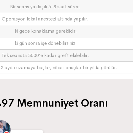
Bir seans yaklaşık 6-8 saat sürer.
Operasyon lokal anestezi altında yapılır.
İki gece konaklama gereklidir.
İki gün sonra işe dönebilirsiniz.
Tek seansta 5000’e kadar greft ekilebilir.
 3 ayda uzamaya başlar, nihai sonuçlar bir yılda görülür.
97 Memnuniyet Oranı