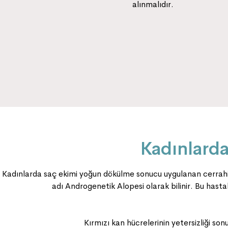
eye on their socials so you can see
alınmalıdır.
and have an idea of what Surgery
TR can do for you,
Kadınlard
Kadınlarda saç ekimi yoğun dökülme sonucu uygulanan cerrahi b
adı Androgenetik Alopesi olarak bilinir. Bu hasta
Kırmızı kan hücrelerinin yetersizliği so