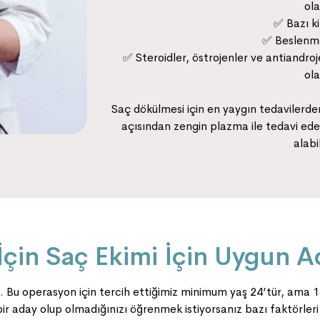
ola
✅ Bazı k
✅ Beslenme 
✅ Steroidler, östrojenler ve antiandr
ola
Saç dökülmesi için en yaygın tedavilerden
açısından zengin plazma ile tedavi edeb
alabil
 İçin Saç Ekimi İçin Uygun 
. Bu operasyon için tercih ettiğimiz minimum yaş 24’tür, ama
 bir aday olup olmadığınızı öğrenmek istiyorsanız bazı faktörleri