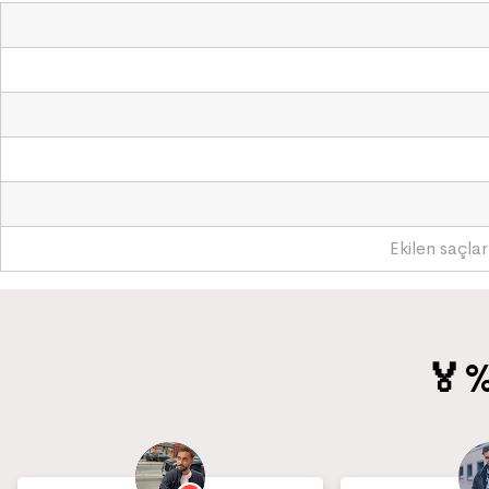
Ekilen saçlar
🏅%