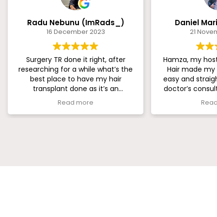
Radu Nebunu (ImRads_)
Daniel Mar
16 December 2023
21 Nove
Surgery TR done it right, after
Hamza, my host from Surgery TR
researching for a while what’s the
Hair made my 
best place to have my hair
easy and straig
transplant done as it’s an
doctor’s consul
important decision and see all
understood what
Read more
Read
companies around I find Surgery TR
I’m really happy w
to be the best one for me and one
only been two we
that would deliver to my
see the fi
expectations, I saw lots of posts on
socials and got in touch with the
team quickly and must say the
process was as easy at can be, and
after everything was sorted out in
terms of accommodation and
transfer from aeroport to hotel
that Surgery TR provides I was
ready for my big day in the