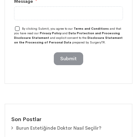
Message
By clicking Submit, you agree to our
Terms and Conditions
and that
you have read our
Privacy Policy
and
Data Protection and Processing
Disclosure Statement
and explicit consent to the
Disclosure Statement
on the Processing of Personal Data
prepared by SurgeryTR.
Submit
Son Postlar
Burun Estetiğinde Doktor Nasıl Seçilir?