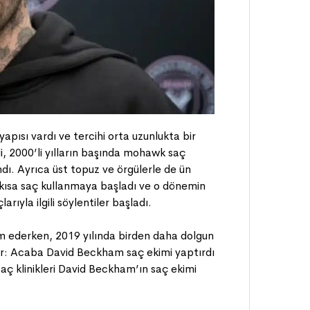
apısı vardı ve tercihi orta uzunlukta bir
rildi, 2000’li yılların başında mohawk saç
ındı. Ayrıca üst topuz ve örgülerle de ün
kısa saç kullanmaya başladı ve o dönemin
rıyla ilgili söylentiler başladı.
vam ederken, 2019 yılında birden daha dolgun
yor: Acaba David Beckham saç ekimi yaptırdı
aç klinikleri David Beckham’ın saç ekimi